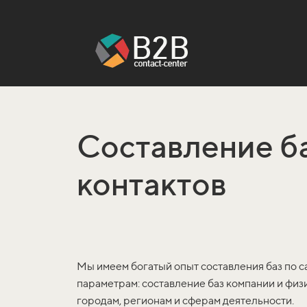
Составление б
контактов
Мы имеем богатый опыт составления баз по 
параметрам: составление баз компании и физ
городам, регионам и сферам деятельности.