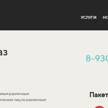
УСЛУГИ
Н
аз
8-93
Паке
самым различным
ических лиц по различным